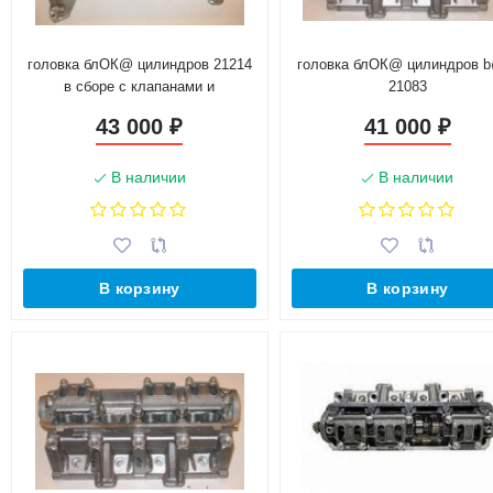
головка блОК@ цилиндров 21214
головка блОК@ цилиндров 
в сборе с клапанами и
21083
гидрокомпенсаторами нового
43 000
41 000
₽
₽
образца
В наличии
В наличии
В корзину
В корзину