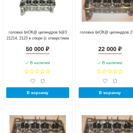
головка блОК@ цилиндров b@3
головка блОК@ цилиндров 2
21214, 2123 в сборе (с отверстием
под датчик фаз, без толкателей и
50 000
22 000
₽
₽
распредвала) 21214-1003015-30
В наличии
В наличии
В корзину
В корзину