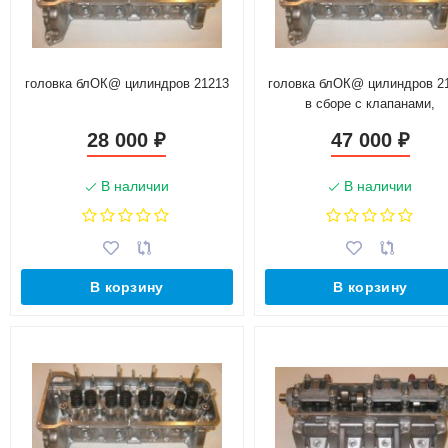
головка блОК@ цилиндров 21213
головка блОК@ цилиндров 2
в сборе с клапанами,
гидрокомпенсаторами,
28 000
47 000
₽
₽
распредвалом и толкателя
В наличии
В наличии
В корзину
В корзину