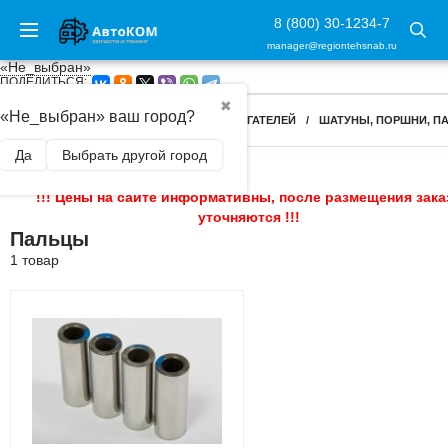
8 (800) 30-1234-7
manager@regiontehsnab.ru
«Не_выбран»
ПОДЕЛИТЬСЯ:
✖
«Не_выбран» ваш город?
ГЛАВНАЯ
/
КОМПЛЕКТУЮЩИЕ ДЛЯ ДВИГАТЕЛЕЙ
/
ШАТУНЫ, ПОРШНИ, П
Да
Выбрать другой город
!!! Цены на сайте информативны, после размещения зака
уточняются !!!
Пальцы
1 товар