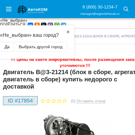
8 (800) 30-1234-7
manager@regiontehsnab.ru
«Не_выбран»
ПОДЕЛИТЬСЯ:
✖
«Не_выбран» ваш город?
ГЛАВНАЯ
/
ДВИГАТЕЛИ
/
ДВИГАТЕЛЬ B@3-21214 (БЛОК В СБОРЕ, АГРЕГ
Да
Выбрать другой город
!!! Цены на сайте информативны, после размещения зака
уточняются !!!
Двигатель B@3-21214 (блок в сборе, агрегат
двигатель в сборе) купить недорого с
доставкой
ID #17854
(0)
Оставить отзыв