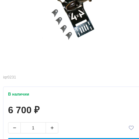
iqr0231
В наличии
6 700
₽