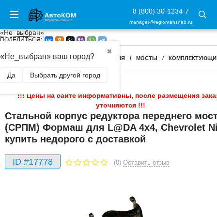
8 (800) 30-1234-7
manager@regiontehsnab.ru
«Не_выбран»
ПОДЕЛИТЬСЯ:
✖
«Не_выбран» ваш город?
ГЛАВНАЯ
/
ЗАПЧАСТИ
/
ТРАНСМИССИЯ
/
МОСТЫ
/
КОМПЛЕКТУЮЩИ
Да
Выбрать другой город
!!! Цены на сайте информативны, после размещения зака
уточняются !!!
Стальной корпус редуктора переднего мос
(СРПМ) Формаш для L@DA 4х4, Chevrolet N
купить недорого с доставкой
ID #17778
(0)
Оставить отзыв