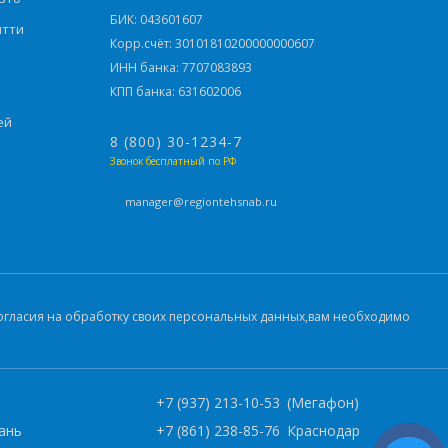
БИК: 043601607
ятти
Корр.счёт: 30101810200000000607
ИНН банка: 7707083893
КПП банка: 631602006
ей
8 (800) 30-1234-7
Звонок бесплатный по РФ
manager@regiontehsnab.ru
 согласия на обработку своих персональных данных,вам необходимо
)
+7 (937) 213-10-53
(Мегафон)
ань
+7 (861) 238-85-76
Краснодар