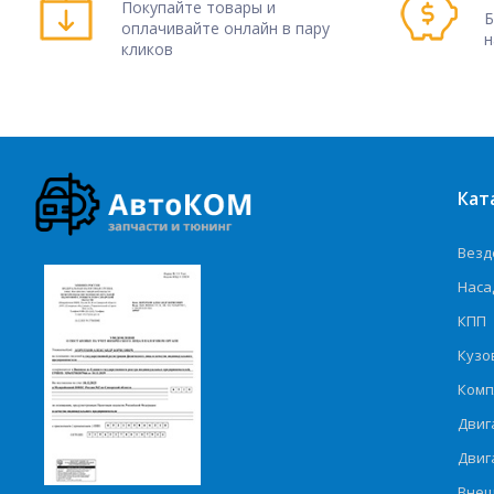
Покупайте товары и
Б
оплачивайте онлайн в пару
н
кликов
Кат
Везд
Наса
КПП
Кузо
Комп
Двиг
Двиг
Внеш