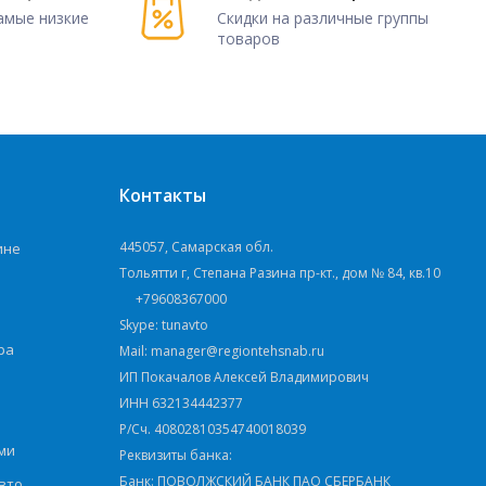
амые низкие
Скидки на различные группы
товаров
Контакты
445057, Самарская обл.
ине
Тольятти г, Степана Разина пр-кт., дом № 84, кв.10
+79608367000
Skype: tunavto
ра
Mail: manager@regiontehsnab.ru
ИП Покачалов Алексей Владимирович
ИНН 632134442377
Р/Сч. 40802810354740018039
ми
Реквизиты банка:
Банк: ПОВОЛЖСКИЙ БАНК ПАО СБЕРБАНК
вто