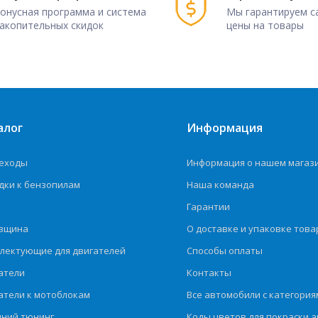
онусная программа и система
Мы гарантируем с
акопительных скидок
цены на товары
алог
Информация
еходы
Информация о нашем магаз
дки к бензопилам
Наша команда
Гарантии
вщина
О доставке и упаковке това
лектующие для двигателей
Способы оплаты
атели
Контакты
атели к мотоблокам
Все автомобили с категория
ний тюнинг
Коды цветов для покраски а