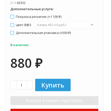
ID #
63332
Дополнительные услуги:
Покраска ресничек (+
1 100
)
₽
цвет В@З
Дополнительная упаковка (+
500
)
₽
В наличии
880
₽
Купить
Покупка в кредит недоступна