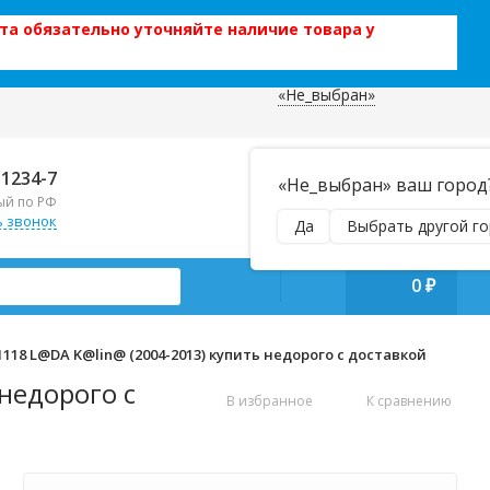
та обязательно уточняйте наличие товара у
«Не_выбран»
 данных
Отправляем почтой и ТК,
-1234-7
«Не_выбран» ваш город
наложенным платежом!
ый по РФ
Пн–Вс 9:00–21:00
ь звонок
Да
Выбрать другой г
manager@regiontehsnab.ru
0
₽
18 L@DA K@lin@ (2004-2013) купить недорого с доставкой
недорого с
В избранное
К сравнению