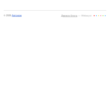
© 2026
Автоком
Движок блога
— Webasyst