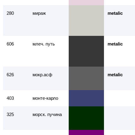
280
мираж
metalic
606
млеч. путь
metalic
626
мокр.асф
metalic
403
монте-карло
325
морск. пучина