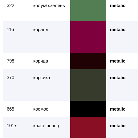
322
колумб.зелень
metalic
116
коралл
metalic
798
корица
metalic
370
корсика
metalic
665
космос
metalic
1017
красн.перец
metalic