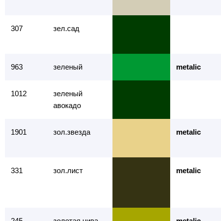
307
зел.сад
963
зеленый
metalic
1012
зеленый
авокадо
1901
зол.звезда
metalic
331
зол.лист
metalic
245
золотая нива
metalic