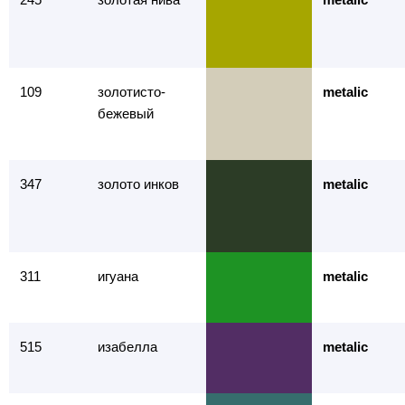
109
золотисто-
metalic
бежевый
347
золото инков
metalic
311
игуана
metalic
515
изабелла
metalic