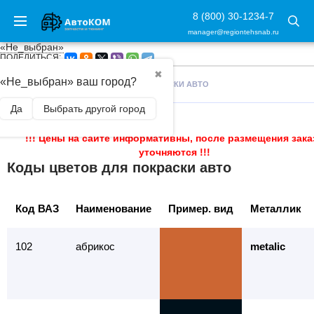
8 (800) 30-1234-7
manager@regiontehsnab.ru
«Не_выбран»
ПОДЕЛИТЬСЯ:
✖
«Не_выбран» ваш город?
ГЛАВНАЯ
/
КОДЫ ЦВЕТОВ ДЛЯ ПОКРАСКИ АВТО
Да
Выбрать другой город
!!! Цены на сайте информативны, после размещения зака
уточняются !!!
Коды цветов для покраски авто
Код ВАЗ
Наименование
Пример. вид
Металлик
102
абрикос
metalic