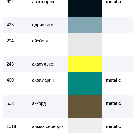
602
авантюрин
metalic
425
адриатика
204
айсберг
243
акапулько
460
аквамарин
metalic
503
аккорд
metalic
1018
алмаз.серебро
metalic