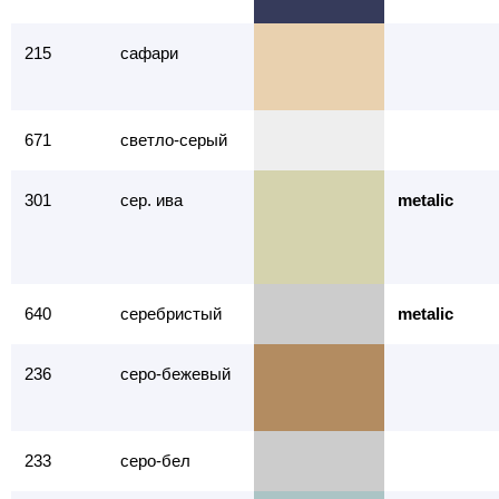
215
сафари
671
светло-серый
301
сер. ива
metalic
640
серебристый
metalic
236
серо-бежевый
233
серо-бел