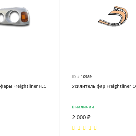
ID #
10989
фары Freightliner FLC
Усилитель фар Freightliner 
В наличии
2 000
₽