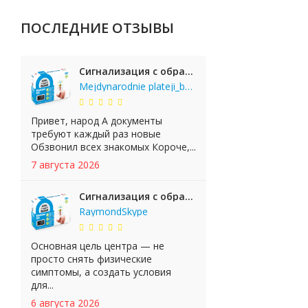
ПОСЛЕДНИЕ ОТЗЫВЫ
Сигнализация с обратной связью StarLine E65 BT 2CAN+LIN
Mejdynarodnie plateji_bgKi
Привет, народ А документы
требуют каждый раз новые
Обзвонил всех знакомых Короче,...
7 августа 2026
Сигнализация с обратной связью StarLine E65 BT 2CAN+LIN
RaymondSkype
Основная цель центра — не
просто снять физические
симптомы, а создать условия
для...
6 августа 2026