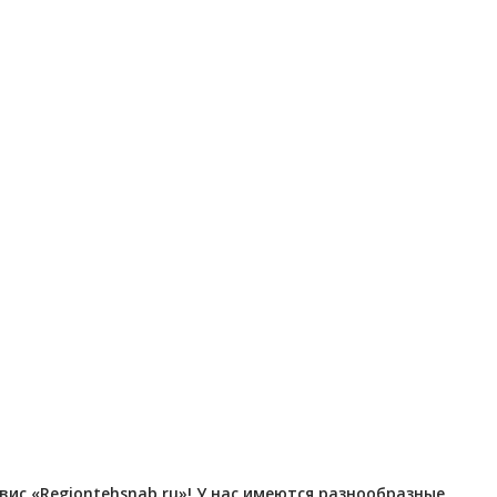
Отправлено - 2026-08-06
Отправлено - 2026-08-0
Количество заказов 12
Количество заказов 12
с «Regiontehsnab.ru»! У нас имеются разнообразные ,