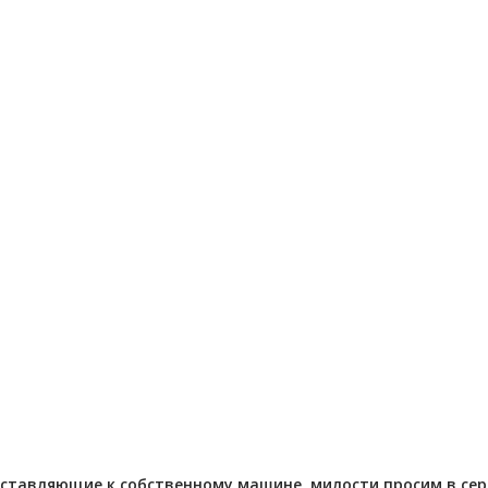
Отправлено - 2026-08-03
Количество заказов 11
- 2026-08-04
 заказов 3
ставляющие к собственному машине, милости просим в серви