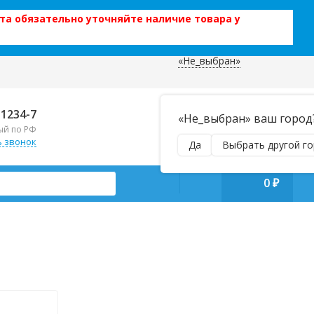
та обязательно уточняйте наличие товара у
«Не_выбран»
 данных
Отправляем почтой и ТК,
-1234-7
«Не_выбран» ваш город
наложенным платежом!
ый по РФ
Пн–Вс 9:00–21:00
ь звонок
Да
Выбрать другой г
manager@regiontehsnab.ru
0
₽