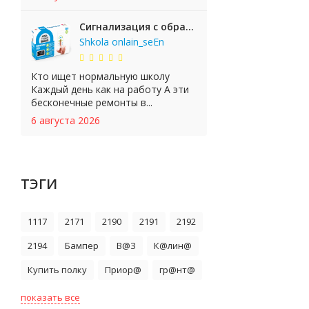
Сигнализация с обратной связью StarLine E65 BT 2CAN+LIN
Shkola onlain_seEn
Кто ищет нормальную школу
Каждый день как на работу А эти
бесконечные ремонты в...
6 августа 2026
ТЭГИ
1117
2171
2190
2191
2192
2194
Бампер
В@З
К@лин@
Купить полку
Приор@
гр@нт@
показать все