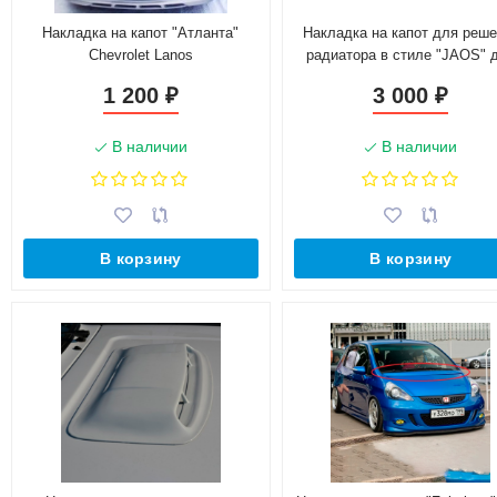
Накладка на капот "Атланта"
Накладка на капот для реше
Chevrolet Lanos
радиатора в стиле "JAOS" 
Toyota Land Cruiser 150 Pra
1 200
3 000
₽
₽
(2009-2014)
В наличии
В наличии
В корзину
В корзину