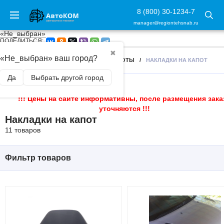
8 (800) 30-1234-7
manager@regiontehsnab.ru
«Не_выбран»
ПОДЕЛИТЬСЯ:
✖
«Не_выбран» ваш город?
ГЛАВНАЯ
/
ВНЕШНИЙ ТЮНИНГ
/
КАПОТЫ
/
НАКЛАДКИ НА КАПОТ
Да
Выбрать другой город
!!! Цены на сайте информативны, после размещения зака
уточняются !!!
Накладки на капот
11 товаров
Фильтр товаров