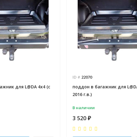
ID #
22070
ажник для L@DA 4x4 (с
поддон в багажник для L@DA
2016 г.в.)
В наличии
3 520
₽