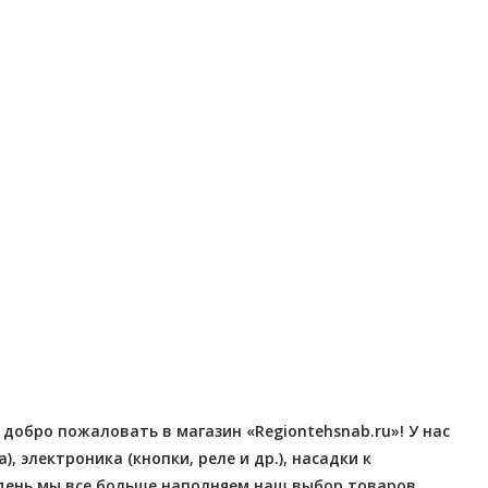
Отправлено - 2026-08-06
Отправлено - 2026-08-0
Количество заказов 12
Количество заказов 12
обро пожаловать в магазин «Regiontehsnab.ru»! У нас
электроника (кнопки, реле и др.), насадки к
 день мы все больше наполняем наш выбор товаров,