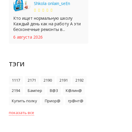
Shkola onlain_seEn
Кто ищет нормальную школу
Каждый день как на работу А эти
бесконечные ремонты в...
6 августа 2026
ТЭГИ
1117
2171
2190
2191
2192
2194
Бампер
В@З
К@лин@
Купить полку
Приор@
гр@нт@
показать все