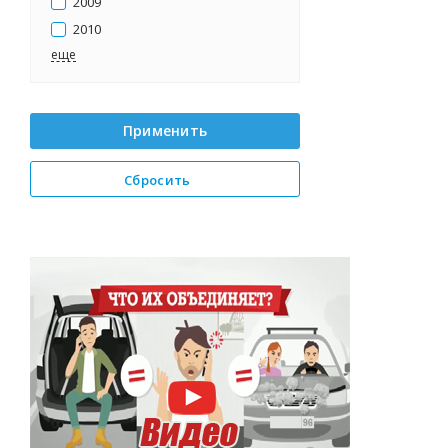
2009
2010
eще
Применить
Сбросить