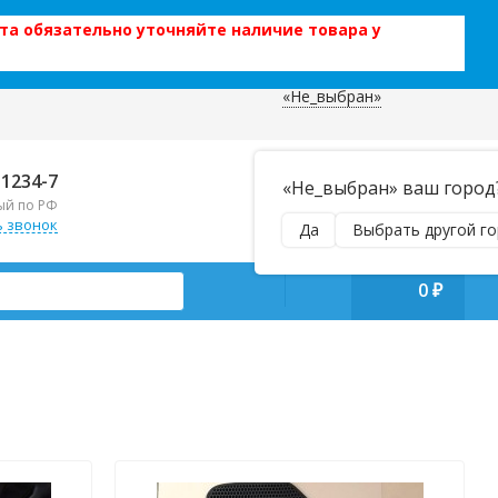
та обязательно уточняйте наличие товара у
«Не_выбран»
 данных
Отправляем почтой и ТК,
-1234-7
«Не_выбран» ваш город
наложенным платежом!
ый по РФ
Пн–Вс 9:00–21:00
ь звонок
Да
Выбрать другой г
manager@regiontehsnab.ru
0
₽