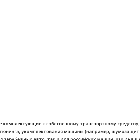
Отправлено - 2026-08-03
Количество заказов 11
- 2026-08-04
 заказов 3
 комплектующие к собственному транспортному средству, д
юнинга, укомплектования машины (например, шумозащита), 
я зарубежных авто, так и для российских машин. изо дня в