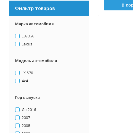
В ко
Фильтр товаров
Марка автомобиля
L.А.D.А
Lexus
Модель автомобиля
LX 570
4х4
Год выпуска
До 2016
2007
2008