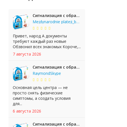
Сигнализация с обратной связью StarLine E65 BT 2CAN+LIN
Mejdynarodnie plateji_bgKi
Привет, народ А документы
требуют каждый раз новые
Обзвонил всех знакомых Короче,...
7 августа 2026
Сигнализация с обратной связью StarLine E65 BT 2CAN+LIN
RaymondSkype
Основная цель центра — не
просто снять физические
симптомы, а создать условия
для...
6 августа 2026
Сигнализация с обратной связью StarLine E65 BT 2CAN+LIN