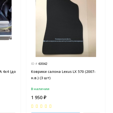
ID #
63042
 4x4 (до
Коврики салона Lexus LX 570 (2007-
н.в.) (3 шт)
В наличии
1 950
₽