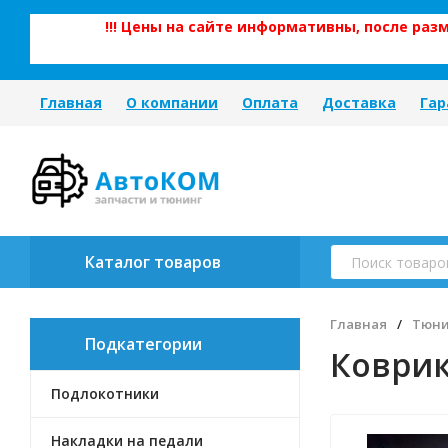
!!! Цены на сайте информативны, после ра
Главная
О компании
Оплата
Доставка
Гар
Каталог товаров
Главная
/
Тюни
Подкатегории
Коврик
Подлокотники
Накладки на педали