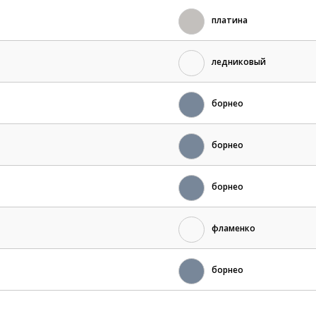
платина
ледниковый
борнео
борнео
борнео
фламенко
борнео