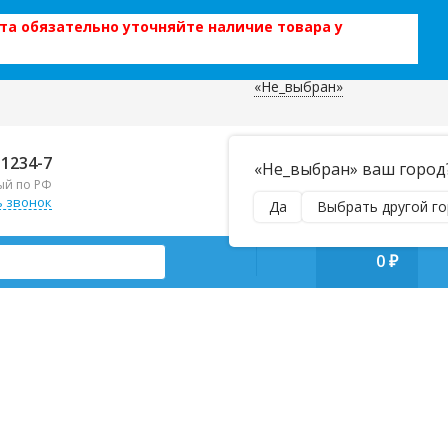
та обязательно уточняйте наличие товара у
«Не_выбран»
 данных
Отправляем почтой и ТК,
-1234-7
«Не_выбран» ваш город
наложенным платежом!
ый по РФ
Пн–Вс 9:00–21:00
ь звонок
Да
Выбрать другой г
manager@regiontehsnab.ru
0
₽