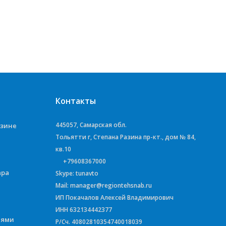
Контакты
445057, Самарская обл.
азине
Тольятти г, Степана Разина пр-кт., дом № 84,
кв.10
+79608367000
ара
Skype: tunavto
Mail: manager@regiontehsnab.ru
ИП Покачалов Алексей Владимирович
ИНН 632134442377
иями
Р/Сч. 40802810354740018039