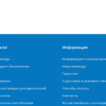
алог
Информация
деходы
Информация о нашем маг
дки к бензопилам
Наша команда
Гарантии
овщина
О доставке и упаковке тов
лектующие для двигателей
Способы оплаты
гатели
Контакты
атели к мотоблокам
Все автомобили с категор