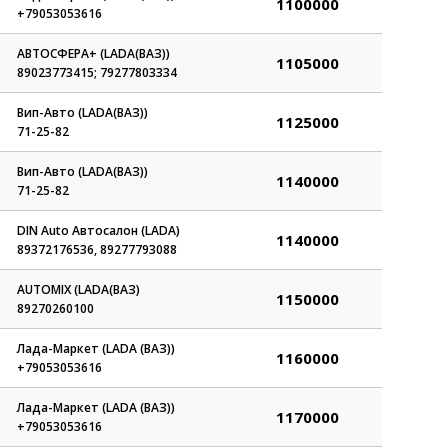
1100000
+79053053616
АВТОСФЕРА+ (LADA(ВАЗ))
1105000
89023773415; 79277803334
Вип-Авто (LADA(ВАЗ))
1125000
71-25-82
Вип-Авто (LADA(ВАЗ))
1140000
71-25-82
DIN Auto Автосалон (LADA)
1140000
89372176536, 89277793088
AUTOMIX (LADA(ВАЗ)
1150000
89270260100
Лада-Маркет (LADA (ВАЗ))
1160000
+79053053616
Лада-Маркет (LADA (ВАЗ))
1170000
+79053053616