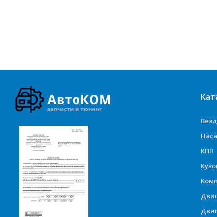
Кат
Вез
Наса
КПП
Куз
Комп
Дви
Двиг