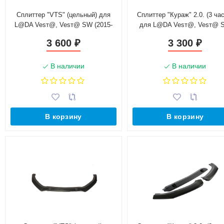
Сплиттер "VTS" (цельный) для
Сплиттер "Кураж" 2.0. (3 час
L@DA Vesт@, Vesт@ SW (2015-
для L@DA Vesт@, Vesт@ 
н.в.)
(2015-н.в.)
3 600
3 300
₽
₽
В наличии
В наличии
В корзину
В корзину