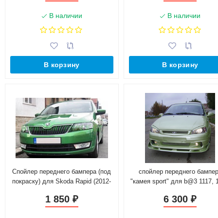
В наличии
В наличии
В корзину
В корзину
Спойлер переднего бампера (под
спойлер переднего бампе
покраску) для Skoda Rapid (2012-
"камея sport" для b@3 1117, 1
н.в.)
1119 l@da K@LIN@
1 850
6 300
₽
₽