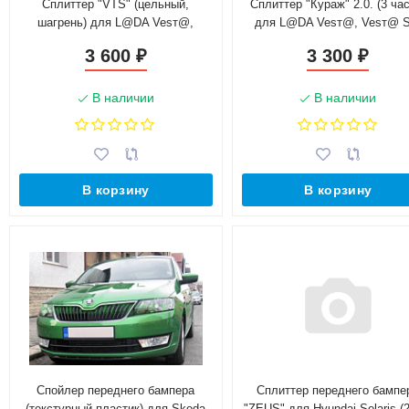
Сплиттер "VTS" (цельный,
Сплиттер "Кураж" 2.0. (3 час
шагрень) для L@DA Vesт@,
для L@DA Vesт@, Vesт@ 
Vesт@ SW (2015-н.в.)
(2015-н.в.), шагрень
3 600
3 300
₽
₽
В наличии
В наличии
В корзину
В корзину
Спойлер переднего бампера
Сплиттер переднего бампе
(текстурный пластик) для Skoda
"ZEUS" для Hyundai Solaris (