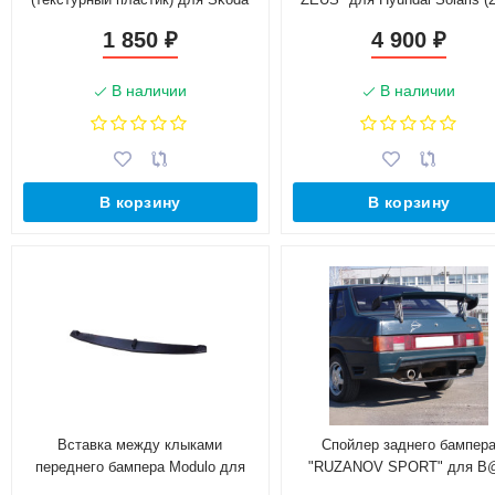
Rapid (2012-н.в.)
2016)
1 850
4 900
₽
₽
В наличии
В наличии
В корзину
В корзину
Вставка между клыками
Спойлер заднего бампер
переднего бампера Modulo для
"RUZANOV SPORT" для B
Honda Accord (VIII gen)(2008-2013)
2109