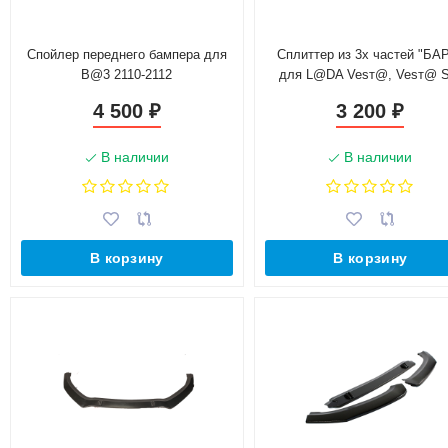
Спойлер переднего бампера для
Сплиттер из 3х частей "БА
B@3 2110-2112
для L@DA Vesт@, Vesт@ 
(2015-н.в.)
4 500
3 200
₽
₽
В наличии
В наличии
В корзину
В корзину