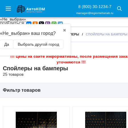
8 (800) 30-1234-7
manager@regiontehsnab.ru
«Не_выбран»
ПОДЕЛИТЬСЯ:
✖
«Не_выбран» ваш город?
ГЛАВНАЯ
/
ВНЕШНИЙ ТЮНИНГ
/
БАМПЕРЫ
/
СПОЙЛЕРЫ НА БАМПЕРЫ
Да
Выбрать другой город
!!! Цены на сайте информативны, после размещения зака
уточняются !!!
Спойлеры на бамперы
25 товаров
Фильтр товаров