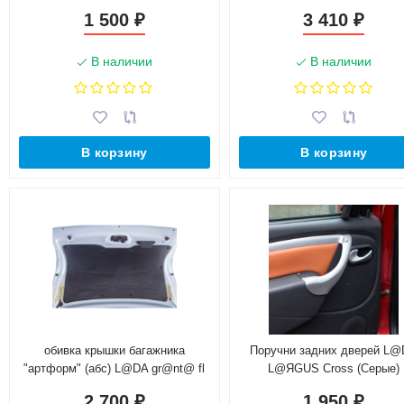
н.в.)
(2014-н.в.)
1 500
3 410
₽
₽
В наличии
В наличии
В корзину
В корзину
обивка крышки багажника
Поручни задних дверей L
"артформ" (абс) L@DA gr@nt@ fl
L@ЯGUS Cross (Серые)
(седан) рестайлинг (2018-н.в.)
2 700
1 950
₽
₽