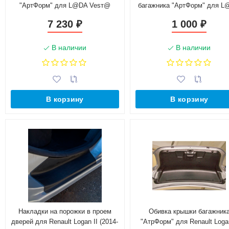
"АртФорм" для L@DA Vesт@
багажника "АртФорм" для 
(2016-н.в.)
Vesт@ (2016-н.в.)
7 230
1 000
₽
₽
В наличии
В наличии
В корзину
В корзину
Накладки на порожки в проем
Обивка крышки багажник
дверей для Renault Logan II (2014-
"АтрФорм" для Renault Logan