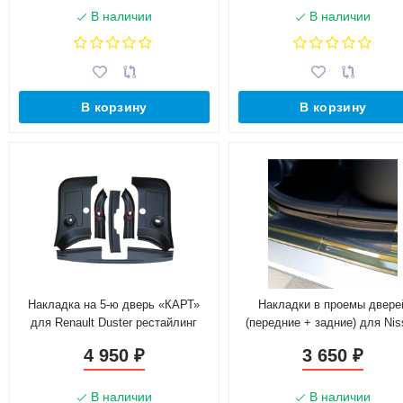
В наличии
В наличии
В корзину
В корзину
Накладка на 5-ю дверь «КАРТ»
Накладки в проемы двере
для Renault Duster рестайлинг
(передние + задние) для Nis
2015 г.в. (без комплектации)
Terrano с 2016 г.в.
4 950
3 650
₽
₽
В наличии
В наличии