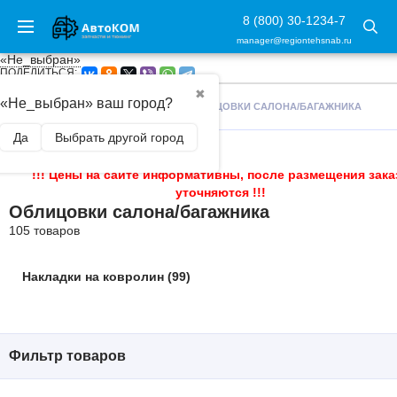
8 (800) 30-1234-7
manager@regiontehsnab.ru
«Не_выбран»
ПОДЕЛИТЬСЯ:
✖
«Не_выбран» ваш город?
ГЛАВНАЯ
/
ТЮНИНГ САЛОНА
/
ОБЛИЦОВКИ САЛОНА/БАГАЖНИКА
Да
Выбрать другой город
!!! Цены на сайте информативны, после размещения зака
уточняются !!!
Облицовки салона/багажника
105 товаров
Накладки на ковролин (99)
Фильтр товаров