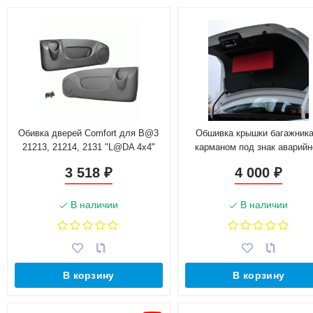
Обивка дверей Comfort для B@3
Обшивка крышки багажника
21213, 21214, 2131 "L@DA 4х4"
карманом под знак аварийн
остановки для L@DA Gr@n
3 518
4 000
₽
₽
(2011-2018)
В наличии
В наличии
В корзину
В корзину