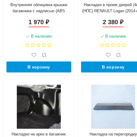
Внутренняя облицовка крышки
Накладки в проем дверей (4
багажника с надписью (ABS
(НПС) RENAULT Logan (2014-н
пластик) L@DA Vesт@ (2015-н.в.)
1 970
2 380
₽
₽
В наличии
В наличии
В корзину
В корзину
Накладки на арки в багажник
Накладка на перегородку