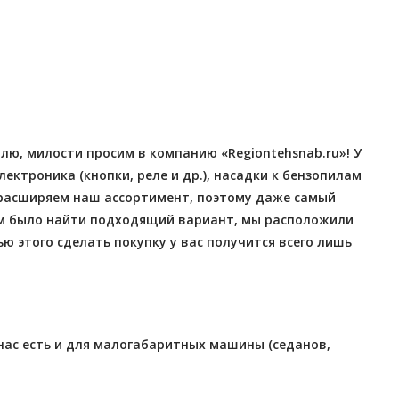
Отправлено - 2026-08-07
Отправлено - 2026-08-0
Количество заказов 10
Количество заказов 12
ю, милости просим в компанию «Regiontehsnab.ru»! У
ктроника (кнопки, реле и др.), насадки к бензопилам
 расширяем наш ассортимент, поэтому даже самый
ам было найти подходящий вариант, мы расположили
ью этого сделать покупку у вас получится всего лишь
 нас есть и для малогабаритных машины (седанов,