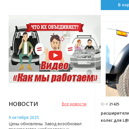
В ко
НОВОСТИ
Все новости
ID #
21425
расширители
9 октября 2025
колес для L@
Цены обновлены. Завод возобновил