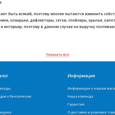
а
ает быть всякий, поэтому многие пытаются изменить собст
ники, козырьки, дефлекторы, сетки, спойлеры, крылья, кап
 и интерьер, поэтому в данном случае на выручку поспева
Показать все
алог
Информация
деходы
Информация о нашем маг
дки к бензопилам
Наша команда
Гарантии
овщина
О доставке и упаковке тов