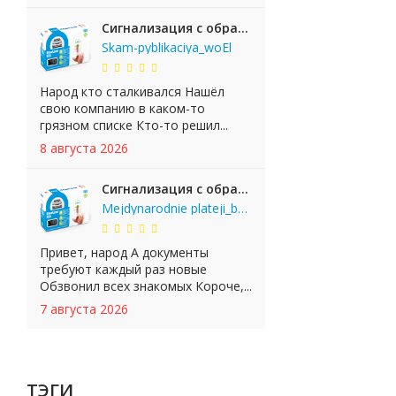
Сигнализация с обратной связью StarLine E65 BT 2CAN+LIN
Skam-pyblikaciya_woEl
Народ кто сталкивался Нашёл
свою компанию в каком-то
грязном списке Кто-то решил...
8 августа 2026
Сигнализация с обратной связью StarLine E65 BT 2CAN+LIN
Mejdynarodnie plateji_bgKi
Привет, народ А документы
требуют каждый раз новые
Обзвонил всех знакомых Короче,...
7 августа 2026
ТЭГИ