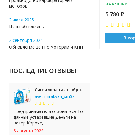
производство карбюраторных
В наличии
моторов
5 780
₽
2 июля 2025
Цены обновлены.
В ко
2 сентября 2024
Обновление цен по моторам и КПП
ПОСЛЕДНИЕ ОТЗЫВЫ
Сигнализация с обратной связью StarLine E65 BT 2CAN+LIN
avet mirakyan_xmSa
Предприниматели отзовитесь То
данные устаревшие Деньги на
ветер Короче,...
8 августа 2026