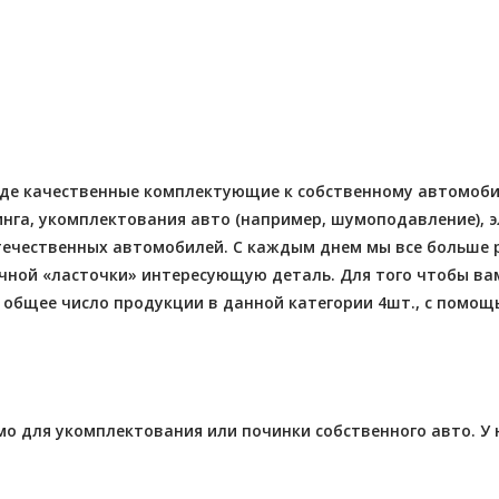
Отправлено - 2026-08-03
Количество заказов 11
- 2026-08-04
 заказов 3
оде качественные комплектующие к собственному автомобил
га, укомплектования авто (например, шумоподавление), эле
 отечественных автомобилей. С каждым днем мы все больше
чной «ласточки» интересующую деталь. Для того чтобы в
,
общее число продукции в данной категории
4шт., с помощ
мо для укомплектования или починки собственного авто. У