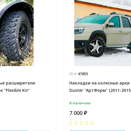
ID #
47855
ые расширители
Накладки на колесные арки 
 "Flexible Kit"
Duster "АртФорм" (2011-2015 
В наличии
7 000
₽