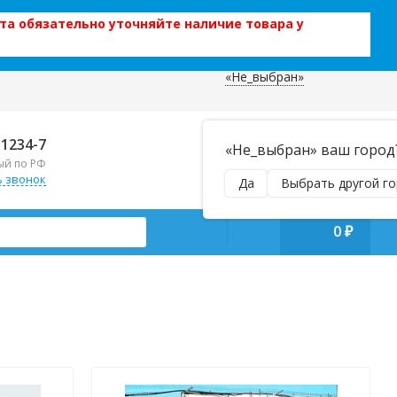
та обязательно уточняйте наличие товара у
«Не_выбран»
 данных
Отправляем почтой и ТК,
-1234-7
«Не_выбран» ваш город
наложенным платежом!
ый по РФ
Пн–Вс 9:00–21:00
ь звонок
Да
Выбрать другой г
manager@regiontehsnab.ru
0
₽