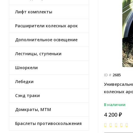
Лифт комплекты
Расширители колесных арок
Дополнительное освещение
Лестницы, ступеньки
Шноркели
ID #
2685
Лебедки
Универсальн
колесных арок
Сэнд траки
В наличии
Домкраты, МТМ
4 200
₽
Браслеты противоскольжения