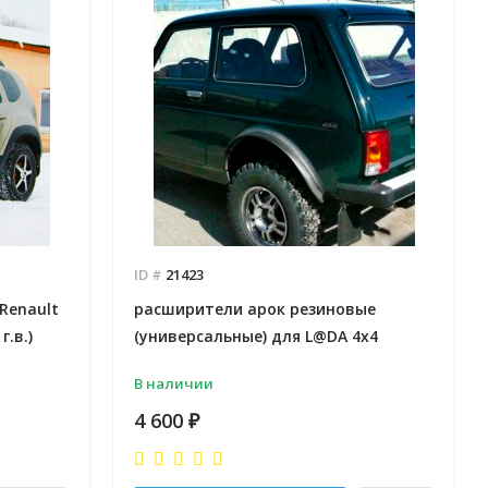
ID #
21423
Renault
расширители арок резиновые
г.в.)
(универсальные) для L@DA 4x4
В наличии
4 600
₽