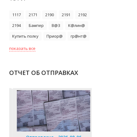
1117
2171
2190
2191
2192
2194
Бампер
В@З
К@лин@
Купить полку
Приор@
гр@нт@
показать все
ОТЧЕТ ОБ ОТПРАВКАХ