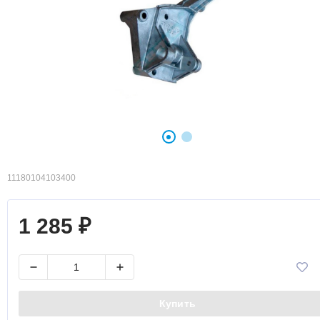
11180104103400
1 285
₽
Купить