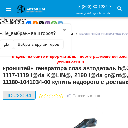
8 (800) 30-1234-7
manager@regiontehsnab.ru
«Не_выбран»
ПОДЕЛИТЬСЯ:
✖
«Не_выбран» ваш город?
ГЛАВНАЯ
/
ЗАПЧАСТИ
/
КРОНШТЕЙНЫ
/
КРОНШТЕЙН ГЕНЕРАТОРА СОЭЗ
Да
Выбрать другой город
!!! Цены на сайте информативны, после размещения зака
уточняются !!!
кронштейн генератора соэз-автодеталь b@
1117-1119 l@da K@LIN@, 2190 l@da gr@nt@
11180-1041034-00 купить недорого с достав
ID #23684
(0)
Оставить отзыв