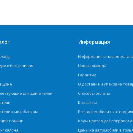
алог
Информация
еходы
Информация о нашем магаз
дки к бензопилам
Наша команда
Гарантии
вщина
О доставке и упаковке това
лектующие для двигателей
Способы оплаты
атели
Контакты
атели к мотоблокам
Все автомобили с категория
ний тюнинг
Коды цветов для покраски а
нг салона
Цены на автомобили в толь