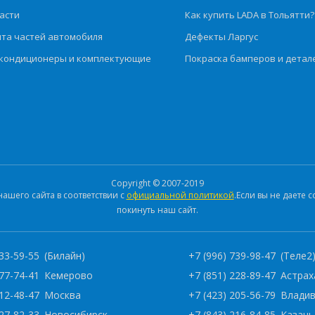
асти
Как купить LADA в Тольятти?
та частей автомобиля
Дефекты Ларгус
кондиционеры и комплектующие
Покраска бамперов и детал
Copyright © 2007-2019
шего сайта в соответствии с
официальной политикой
.Если вы не даете
покинуть наш сайт.
333-59-55
(Билайн)
+7 (996) 739-98-47
(Теле2
277-74-41
Кемерово
+7 (851) 228-89-47
Астрах
112-48-47
Москва
+7 (423) 205-56-79
Влади
227-82-33
Новосибирск
+7 (843) 216-84-85
Казань