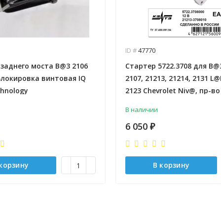
ID #
47770
 заднего моста B@3 2106
Стартер 5722.3708 для B@
+ Блокировка винтовая IQ
2107, 21213, 21214, 2131 L@
chnology
2123 Chevrolet Niv@, пр-во
КЗАТЭ г. Самара
В наличии
6 050
₽
 корзину
В корзину