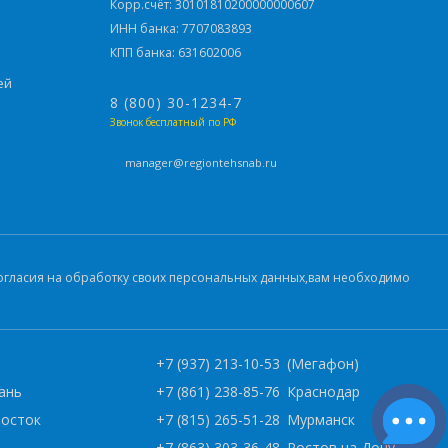
Корр.счёт: 30101810200000000607
ИНН банка: 7707083893
КПП банка: 631602006
ей
8 (800) 30-1234-7
Звонок бесплатный по РФ
manager@regiontehsnab.ru
 согласия на обработку своих персональных данных,вам необходимо
)
+7 (937) 213-10-53
(Мегафон)
ань
+7 (861) 238-85-76
Краснодар
восток
+7 (815) 265-51-28
Мурманск
+7 (863) 303-36-48
Ростов на Дону