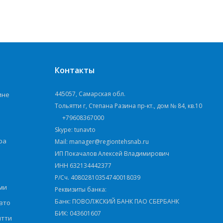
Контакты
445057, Самарская обл.
ине
Тольятти г, Степана Разина пр-кт., дом № 84, кв.10
+79608367000
Skype: tunavto
ра
Mail: manager@regiontehsnab.ru
ИП Покачалов Алексей Владимирович
ИНН 632134442377
Р/Сч. 40802810354740018039
ми
Реквизиты банка:
Банк: ПОВОЛЖСКИЙ БАНК ПАО СБЕРБАНК
вто
БИК: 043601607
ятти