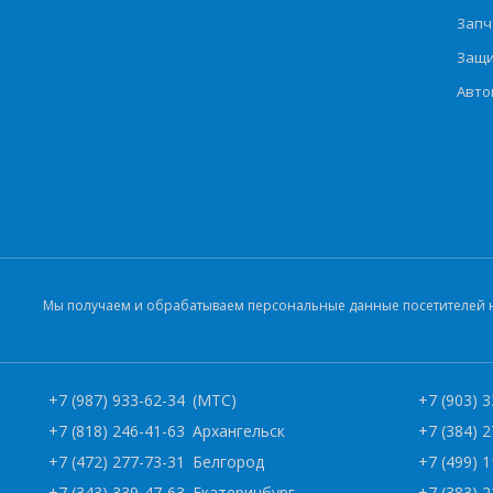
Запч
Защи
Авто
Мы получаем и обрабатываем персональные данные посетителей на
+7 (987) 933-62-34
(МТС)
+7 (903) 
+7 (818) 246-41-63
Архангельск
+7 (384) 
+7 (472) 277-73-31
Белгород
+7 (499) 
+7 (343) 339-47-63
Екатеринбург
+7 (383) 