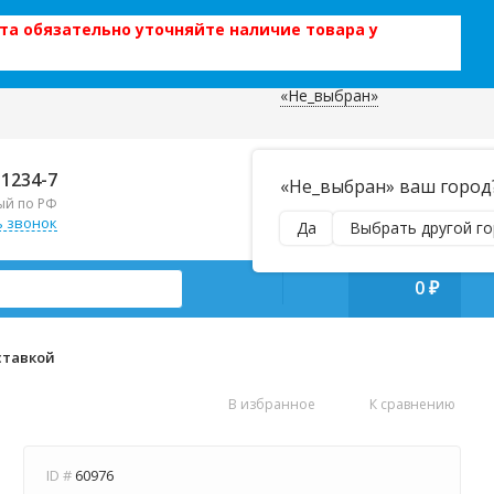
та обязательно уточняйте наличие товара у
«Не_выбран»
 данных
Отправляем почтой и ТК,
-1234-7
«Не_выбран» ваш город
наложенным платежом!
ый по РФ
Пн–Вс 9:00–21:00
ь звонок
Да
Выбрать другой г
manager@regiontehsnab.ru
0
₽
ставкой
В избранное
К сравнению
ID #
60976