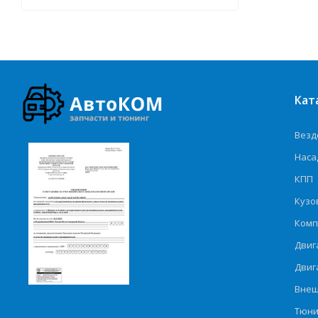
Кат
Везд
Наса
КПП
Кузо
Комп
Двиг
Двиг
Внеш
Тюни