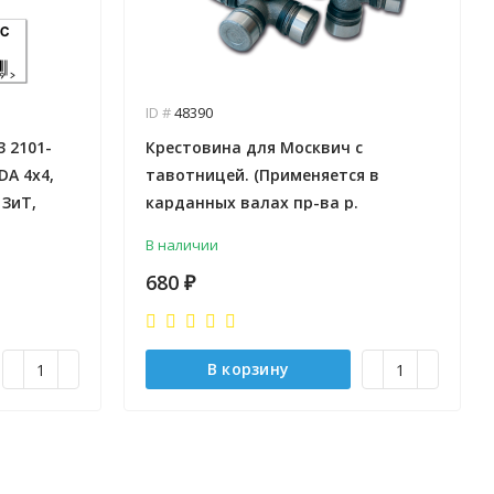
ID #
48390
3 2101-
Крестовина для Москвич с
DA 4x4,
тавотницей. (Применяется в
 ЗиТ,
карданных валах пр-ва р.
Беларусь) 412-2201025
В наличии
680
₽
В корзину