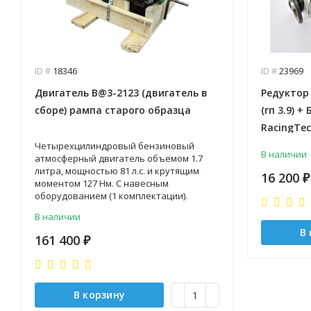
ID #
18346
ID #
23969
Двигатель B@3-2123 (двигатель в
Редуктор
сборе) рампа старого образца
(гп 3.9) 
RacingTe
Четырехцилиндровый бензиновый
В наличии
атмосферный двигатель объемом 1.7
литра, мощностью 81 л.с. и крутящим
16 200
₽
моментом 127 Нм. С навесным
оборудованием (1 комплектации).
В наличии
В
161 400
₽
В корзину