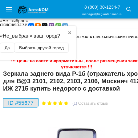
8 (800) 30-1234-7
manager@regiontehsnab.ru
«Не_выбран»
ПОДЕЛИТЬСЯ:
✖
«Не_выбран» ваш город?
ГЛАВНАЯ
/
ЗАПЧАСТИ
/
ЗЕРКАЛА
/
ЗЕРКАЛА С МЕХАНИЧЕСКИМ ПРИВ
Да
Выбрать другой город
!!! Цены на сайте информативны, после размещения зака
уточняются !!!
Зеркала заднего вида Р-1б (отражатель хро
для B@3 2101, 2102, 2103, 2106, Москвич 41
ИЖ 2715 купить недорого с доставкой
ID #55677
(1)
Оставить отзыв